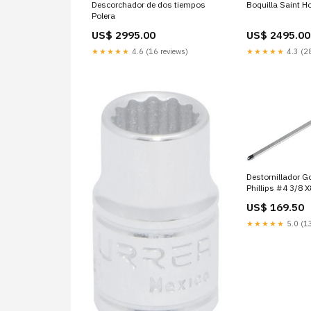
Descorchador de dos tiempos
Boquilla Saint H
Polera
US$ 2995.00
US$ 2495.00
★★★★★
4.6 (16 reviews)
★★★★★
4.3 (28
Destornillador G
Phillips #4 3/8 X
Modulares y rac
US$ 169.50
★★★★★
5.0 (13