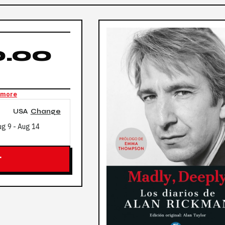
.00
 more
USA
Change
ug 9
-
Aug 14
T