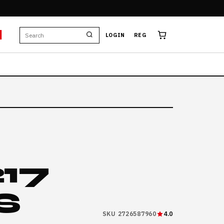
M
LOGIN
REG
17
S
SKU 2726587960
4.0