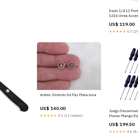
Dado 1/4 12 Pun
5216 Urrea Acces
Polipastos
US$ 119.00
★★★★★
4.3 (29
Aretes Símbolo De Paz Plata luna
US$ 140.00
Juego Desarmado
★★★★★
4.6 (12 reviews)
Piezas Mango Er
regular
US$ 199.50
★★★★★
4.6 (8 