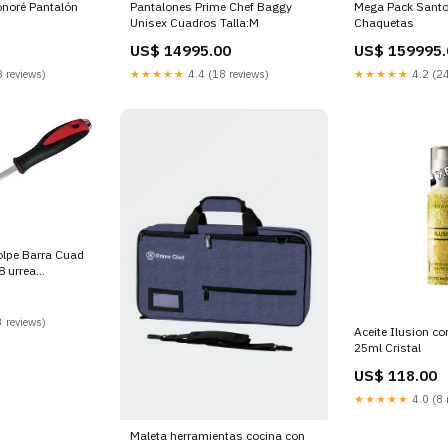
Mega Pack Santo
Pantalones Prime Chef Baggy
onoré Pantalón
Chaquetas
Unisex Cuadros Talla:M
US$ 159995.
US$ 14995.00
★★★★★
4.2 (24
★★★★★
4.4 (18 reviews)
 reviews)
olpe Barra Cuad
8 urrea
ks
 reviews)
Aceite Ilusion c
25ml Cristal
US$ 118.00
★★★★★
4.0 (8 
Maleta herramientas cocina con