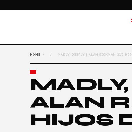
HOME
/
/
MADLY, DEEPLY | ALAN RICKMAN 217 HI
MADLY,
ALAN R
HIJOS