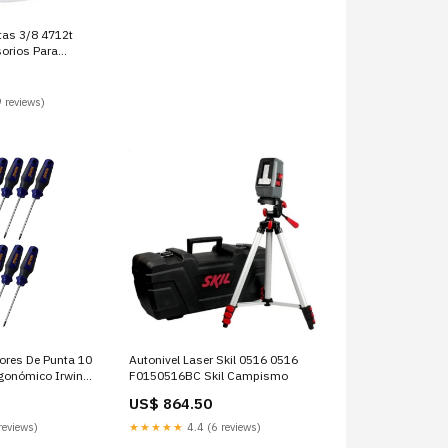
tas 3/8 4712t
orios Para
 reviews)
res De Punta 10
Autonivel Laser Skil 0516 0516
gonómico Irwin
F0150516BC Skil Campismo
US$ 864.50
reviews)
★★★★★
4.4 (6 reviews)