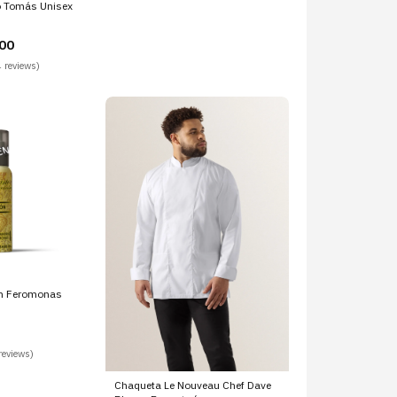
 Tomás Unisex
00
 reviews)
on Feromonas
reviews)
Chaqueta Le Nouveau Chef Dave